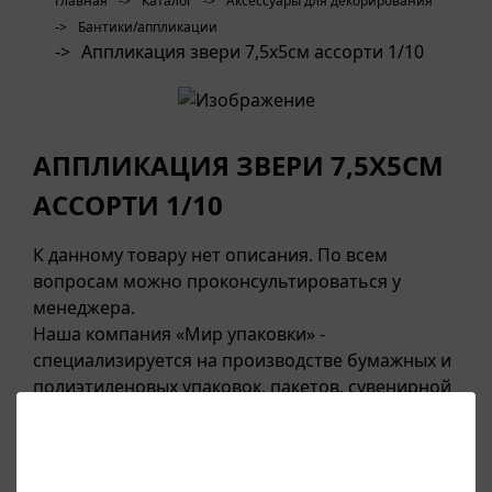
Главная
->
Каталог
->
Аксессуары для декорирования
->
Бантики/аппликации
->
Аппликация звери 7,5х5см ассорти 1/10
АППЛИКАЦИЯ ЗВЕРИ 7,5Х5СМ
АССОРТИ 1/10
К данному товару нет описания. По всем
вопросам можно проконсультироваться у
менеджера.
Наша компания «Мир упаковки» -
специализируется на производстве бумажных и
полиэтиленовых упаковок, пакетов, сувенирной
продукции, контейнеров для еды, воздушных
шаров, свечей, аксессуаров для сервировки
стола и прочих полезных мелочей для