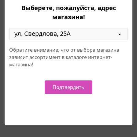
проведения корпоративных мероприятий,
Выберете, пожалуйста, адрес
свадеб, юбилеев и прочих торжественных
событий.
магазина!
Кол-во
-
+
Обратите внимание, что от выбора магазина
зависит ассортимент в каталоге интернет-
Цена
магазина!
20.00 руб.
Подтвердить
Добавить в корзину
Назад