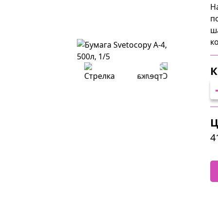
Н
п
ш
к
К
Ц
4