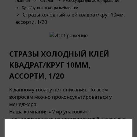
Главная
->
Каталог
->
Аксессуары для декорирования
->
Бусы/пуговицы/стразы/блестки
->
Стразы холодный клей квадрат/круг 10мм,
ассорти, 1/20
СТРАЗЫ ХОЛОДНЫЙ КЛЕЙ
КВАДРАТ/КРУГ 10ММ,
АССОРТИ, 1/20
К данному товару нет описания. По всем
вопросам можно проконсультироваться у
менеджера.
Наша компания «Мир упаковки» -
специализируется на производстве бумажных и
полиэтиленовых упаковок, пакетов, сувенирной
продукции, контейнеров для еды, воздушных