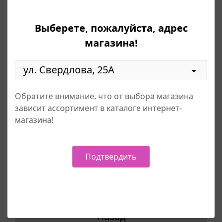
шаров, свечей, аксессуаров для сервировки
стола и прочих полезных мелочей для
Выберете, пожалуйста, адрес
проведения корпоративных мероприятий,
магазина!
свадеб, юбилеев и прочих торжественных
событий.
Кол-во
Обратите внимание, что от выбора магазина
-
+
зависит ассортимент в каталоге интернет-
магазина!
Цена
5.50 руб.
Подтвердить
Добавить в корзину
Назад