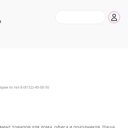
u
ам по тел 8-(8152)-40-00-50
мент товаров для дома, офиса и праздников. Наша