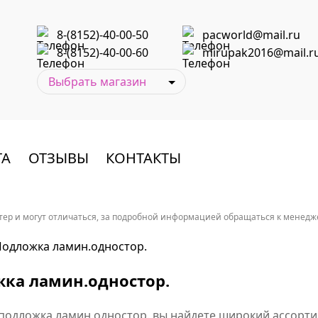
8-(8152)-40-00-50
pacworld@mail.ru
8-(8152)-40-00-60
mirupak2016@mail.r
ТА
ОТЗЫВЫ
КОНТАКТЫ
ер и могут отличаться, за подробной информацией обращаться к менеджер
одложка ламин.одностор.
ка ламин.одностор.
 подложка ламин.одностор. вы найдете широкий ассорти