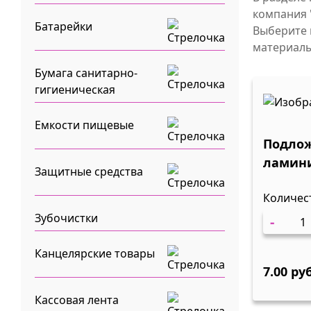
компания 
Батарейки
Выберите 
материалы
Бумага санитарно-
гигиеническая
Емкости пищевые
Подло
ламин
Защитные средства
одност
Количес
Д-18см
Зубочистки
-
Канцелярские товары
7.00 ру
Кассовая лента