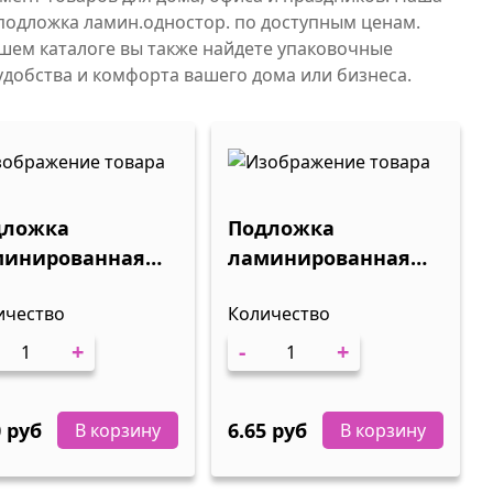
подложка ламин.одностор. по доступным ценам.
ашем каталоге вы также найдете упаковочные
удобства и комфорта вашего дома или бизнеса.
дложка
Подложка
минированная
ламинированная
осторонняя
односторонняя
ичество
Количество
х300мм
Д-22см /100шт/
/600шт
+
-
+
0 руб
6.65 руб
В корзину
В корзину