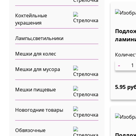
Коктейльные
украшения
Подло
Лампы,светильники
ламин
одност
Мешки для колес
Количес
150х25
100/10
-
Мешки для мусора
5.95 ру
Мешки пищевые
Новогодние товары
Обвязочные
Подло