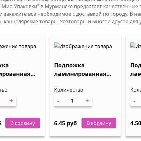
"Мир Упаковки" в Мурманске предлагает качественные 
и закажите всё необходимое с доставкой по городу. В н
, канцелярские товары, хозтовары и многое другое для 
жка
Подложка
По
ированная
ламинированная
ла
оронняя
односторонняя
одн
тво
Количество
Кол
 /100шт/
200х200мм
200
100/800шт/
100
+
-
+
-
б
6.45 руб
4.5
В корзину
В корзину