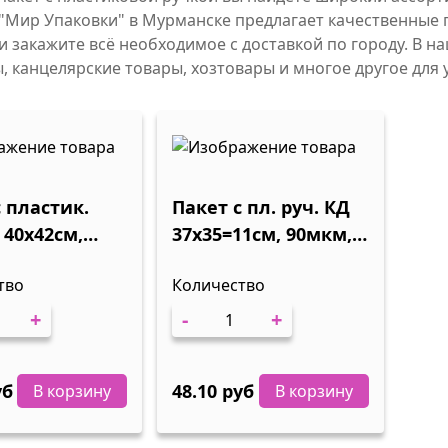
"Мир Упаковки" в Мурманске предлагает качественные п
и закажите всё необходимое с доставкой по городу. В н
, канцелярские товары, хозтовары и многое другое для 
с пластик.
Пакет с пл. руч. КД
 40х42см,
37х35=11см, 90мкм,
10/100
тво
Количество
+
-
+
уб
48.10 руб
В корзину
В корзину