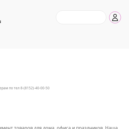
u
ам по тел 8-(8152)-40-00-50
имент товаров для дома, офиса и праздников. Наша