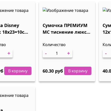
а Disney
Сумочка ПРЕМИУМ
Сум
см,
МС тиснение люкс
12х
18х23=10см ММ 1/10
тво
Количество
Кол
+
-
+
-
уб
60.30 руб
40.
В корзину
В корзину
ка