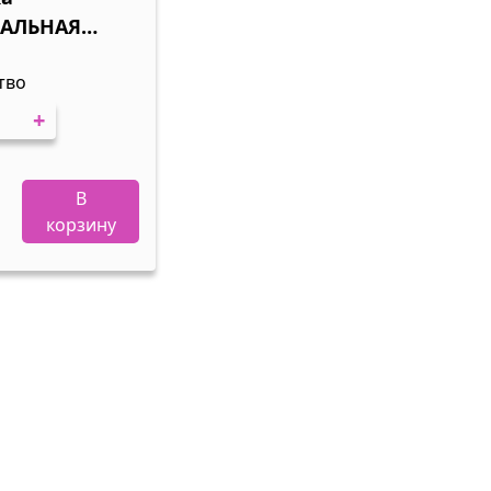
АЛЬНАЯ
см, 1/12
тво
+
В
корзину