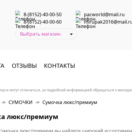
8-(8152)-40-00-50
pacworld@mail.ru
8-(8152)-40-00-60
mirupak2016@mail.r
ТА
ОТЗЫВЫ
КОНТАКТЫ
ер и могут отличаться, за подробной информацией обращаться к менеджер
->
СУМОЧКИ
->
Сумочка люкс/премиум
ка люкс/премиум
 сумочка люкс/премиум вы найдете широкий ассортимент