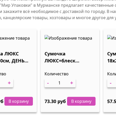
"Мир Упаковки" в Мурманске предлагает качественные 
и закажите всё необходимое с доставкой по городу. В н
, канцелярские товары, хозтовары и многое другое для 
ка ЛЮКС
Сумочка
Су
10см, ДЕНЬ
ЛЮКС+блеск
18х
ИЯ, 1/12
18х23=8см, ДЕНЬ
ДЕТ
тво
Количество
Кол
РОЖДЕНИЯ 210гр
1/12
+
-
+
-
уб
73.30 руб
57.
В корзину
В корзину