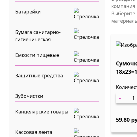
компания 
Батарейки
Выберите 
материалы
Бумага санитарно-
гигиеническая
Емкости пищевые
Сумоч
18х23=
Защитные средства
РОЖДЕН
Количес
Зубочистки
-
Канцелярские товары
59.80 р
Кассовая лента