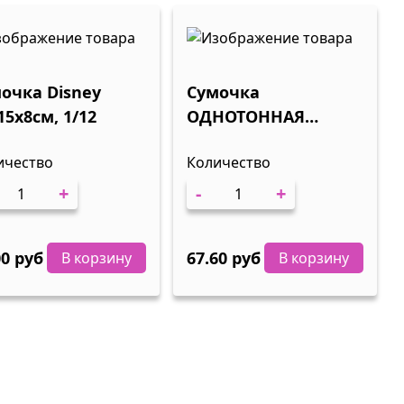
очка Disney
Сумочка
15х8см, 1/12
ОДНОТОННАЯ
18х23=10см, ассорти,
ичество
Количество
1/12
+
-
+
00 руб
67.60 руб
В корзину
В корзину