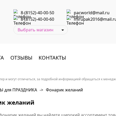
8-(8152)-40-00-50
pacworld@mail.ru
8-(8152)-40-00-60
mirupak2016@mail.r
ТА
ОТЗЫВЫ
КОНТАКТЫ
ер и могут отличаться, за подробной информацией обращаться к менеджер
Ы для ПРАЗДНИКА
->
Фонарик желаний
ик желаний
 фонарик желаний вы найдете широкий ассортимент тов