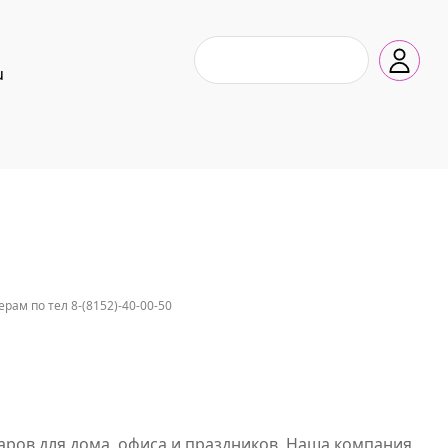
u
ам по тел 8-(8152)-40-00-50
аров для дома, офиса и праздников. Наша компания