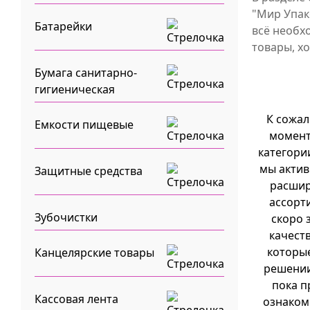
"Мир Упак
Батарейки
всё необх
товары, х
Бумага санитарно-
гигиеническая
К сожал
Емкости пищевые
момент
категори
мы актив
Защитные средства
расши
ассорт
Зубочистки
скоро 
качест
которые
Канцелярские товары
решении
пока п
Кассовая лента
ознаком