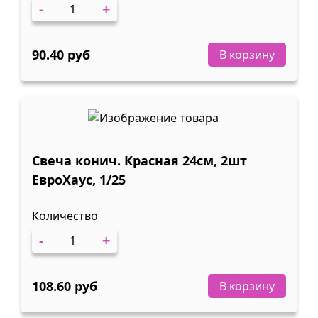
-
+
90.40 руб
В корзину
Свеча конич. Красная 24см, 2шт
ЕвроХаус, 1/25
Количество
-
+
108.60 руб
В корзину