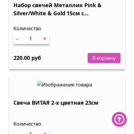
Набор свечей Металлик Pink &
Silver/White & Gold 15см с
держателми (12шт)
Количество
-
+
220.00 руб
В корзину
Свеча ВИТАЯ 2-х цветная 23см
Количество
-
+