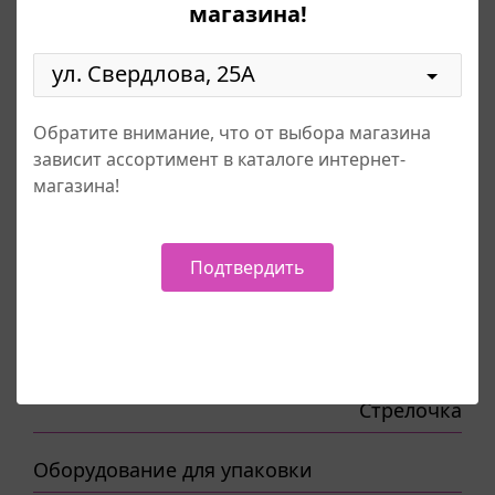
магазина!
Гриль-пакет, пакеты бумажные
Диспенсеры
Обратите внимание, что от выбора магазина
зависит ассортимент в каталоге интернет-
Защитные средства
магазина!
Кассовая лента
Подтвердить
Ленты
Мешок для мусора
Оборудование для упаковки