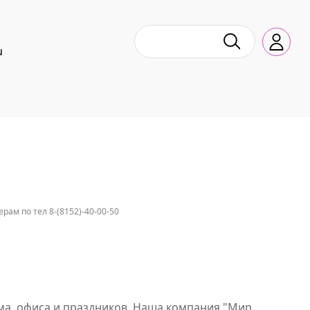
u
ам по тел 8-(8152)-40-00-50
ма, офиса и праздников. Наша компания "Мир