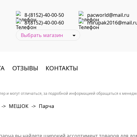
8-(8152)-40-00-50
pacworld@mail.ru
8-(8152)-40-00-60
mirupak2016@mail.r
ТА
ОТЗЫВЫ
КОНТАКТЫ
ер и могут отличаться, за подробной информацией обращаться к менеджер
->
МЕШОК
->
Парча
 парча вы найдете широкий ассортимент товаров для до