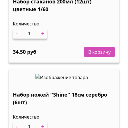
Набор стаканов 200мл (12шт)
цветные 1/60
Количество
-
+
34.50 руб
В корзину
Набор ножей ''Shine'' 18см серебро
(6шт)
Количество
-
+