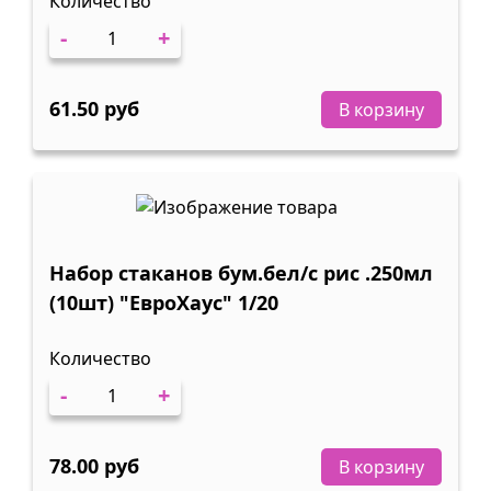
Количество
-
+
61.50 руб
В корзину
Набор стаканов бум.бел/с рис .250мл
(10шт) "ЕвроХаус" 1/20
Количество
-
+
78.00 руб
В корзину