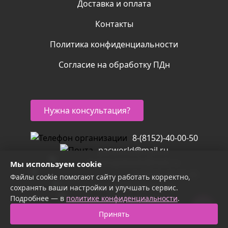
Доставка и оплата
Контакты
Политика конфиденциальности
Согласие на обработку ПДн
Нужна консультация?
8-(8152)-40-00-50
pacworld@mail.ru
m.mirupakovki@mail.ru
Мы используем cookie
8-(8152)-40-00-60
Файлы cookie помогают сайту работать корректно,
mirupak2016@mail.ru
сохранять ваши настройки и улучшать сервис.
Подробнее — в
политике конфиденциальности
vk.com/mirupakovki51
.
Сайт разработан Web-studio-51
Принять